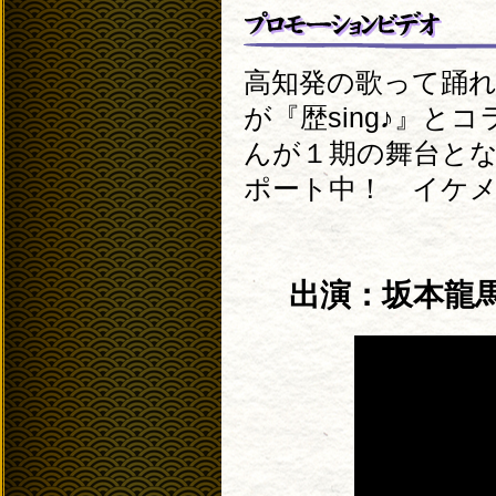
高知発の歌って踊
が『歴sing♪』
んが１期の舞台と
ポート中！ イケ
出演：坂本龍