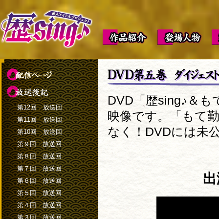
DVD「歴sing♪
第12回 放送回
映像です。「もて勤
第11回 放送回
なく！­DVDには
第10回 放送回
第９回 放送回
第８回 放送回
第７回 放送回
出
第６回 放送回
第５回 放送回
第４回 放送回
第３回 放送回